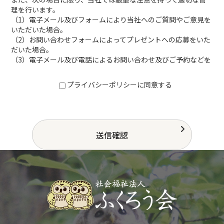
理を行います。
（1）電子メール及びフォームにより当社へのご質問やご意見を
いただいた場合。
（2）お問い合わせフォームによってプレゼントへの応募をいた
だいた場合。
（3）電子メール及び電話によるお問い合わせ及びご予約などを
いただいた場合。
■個人情報の適正な管理を行う方法
プライバシーポリシーに同意する
当社では個人情報の管理を行う上で、全てデジタルデータ管理
が行われており、収集された個人情報は当社データベースシステ
ム内で厳重なセキュリティにより管理されておりますので、安
心してご利用ください。
■クッキー（Cookie）について
当サイトでは、皆様のサイト利用の利便性を図るために、クッ
キーを利用しています。これは、皆様とのやりとりをお使いの
PCにクッキーとして保存して頂くことで、2回目以降のフォーム
への入力を簡素化したりする機能です。
また、この機能はお使いのブラウザによって、事前にクッキー
を使用サイトであることを表示したり、受け取りを拒否するこ
とができます。
■このサイトにおける個人情報取扱いに関する考え方について
当サイトにおける、個人情報取扱いに関する考え方は、今後、